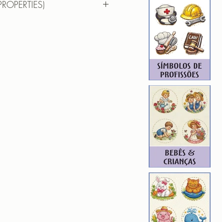
PROPERTIES)
AR SERVICO SOCIAL BRASAO
 9,47cm X 9,31cm
): 9228
4
F | PES | XXX
hada para edição. Ou seja, você
em aumentar, nem diminuir), para
de qualidade. Precisando dessa
ferente, entre em contato.
ROIDERY DESIGNER): 4