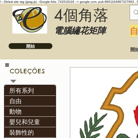
!-- Global site tag (gtag.js) - Google Ads: 742019118 -->
google.com, pub-8601164987327663 , 
4個角落
電腦繡花矩陣
開始
開
COLEÇÕES
所有系列
自由
動物
嬰兒和兒童
裝飾性的