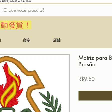
DIRECT, f08c47fec0942fa0
自動發貨！
始
命令
店鋪
Matriz para B
Brasão
價
R$9.50
格