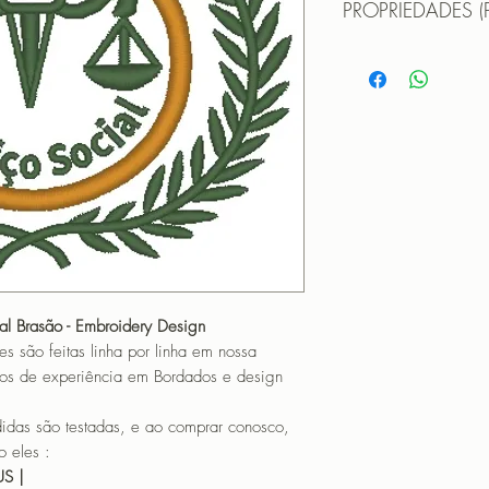
PROPRIEDADES (
MATRIZ PARA BORD
TAMANHO (SIZE) :
PONTOS (STITCHES
CORES (COLORS): 
Formatos:
DST | EXP | HUS | JE
OBS: A matriz é fec
não pode editá-la (n
que não haja perda 
matriz em tamanho di
PROGRAMADOR (EMB
CANTOS
al Brasão - Embroidery Design
o feitas linha por linha em nossa
os de experiência em Bordados e design
 são testadas, e ao comprar conosco,
 eles :
HUS |