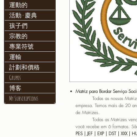
運動的
活動 - 慶典
孩子們
宗教的
專業符號
運輸
計劃和價格
Grupos
博客
Matriz para Bordar Serviço Soci
My Subscriptions
Todas as nossas Matrizes sã
empresa. Temos mais de 20 an
de Matrizes.
Todas as Matrizes vendidas
você recebe em 6 formatos. São
PES | JEF | EXP | DST | XXX | 