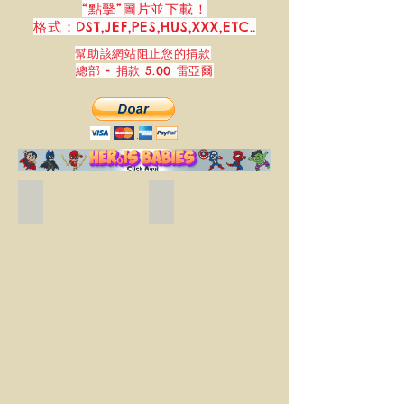
“點擊”圖片並下載！
格式：DST,JEF,PES,HUS,XXX,ETC..
幫助該網站阻止您的捐款
總部 - 捐款 5.00 雷亞爾
Blue_butterflies_free_embroidery_design.
Borboleta Pousando
Matriz
Baixe
de
gratuitamente
bordado
essa
borboleta
linda
azul.
matriz
de
bordado
de
Borboleta