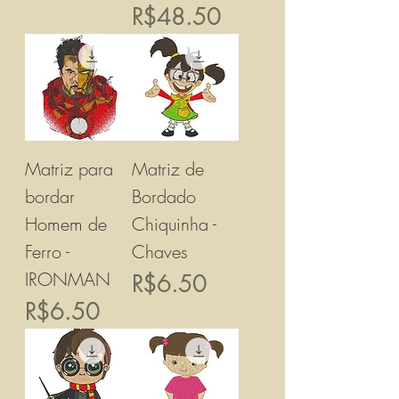
價格
R$48.50
Matriz para
Matriz de
bordar
Bordado
Homem de
Chiquinha -
Ferro -
Chaves
IRONMAN
價格
R$6.50
價格
R$6.50