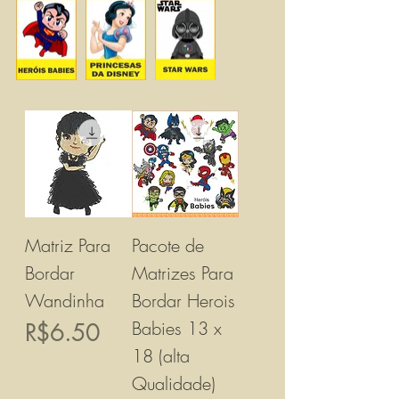
Matriz Para
Pacote de
Bordar
Matrizes Para
Wandinha
Bordar Herois
Babies 13 x
價格
R$6.50
18 (alta
Qualidade)