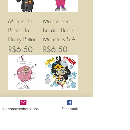
Matriz de
Matriz para
Bordado
bordar Boo -
Harry Potter
Monstros S.A.
價格
價格
R$6.50
R$6.50
Matriz de
Matriz para
Bordado
bordar Mulher
quatrocantosbordados@hotmail.com
Facebook
Bailarina
Maravilha
Baby Hora do
價格
R$6.50