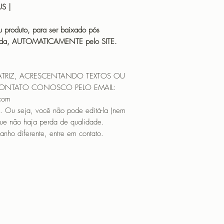
HUS |
 produto, para ser baixado pós
icada, AUTOMATICAMENTE pelo SITE.
ATRIZ, ACRESCENTANDO TEXTOS OU
CONTATO CONOSCO PELO EMAIL:
.com
. Ou seja, você não pode editá-la (nem
que não haja perda de qualidade.
nho diferente, entre em contato.