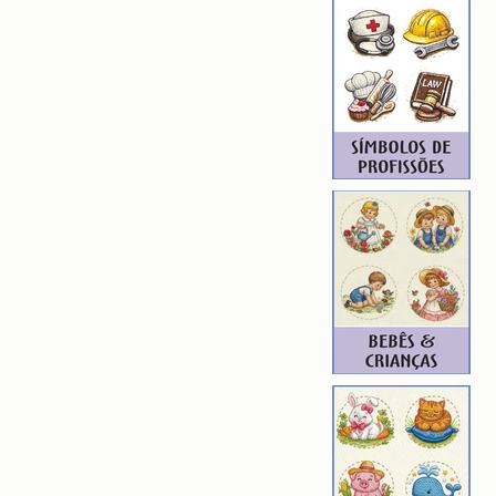
RTIES)
avalo Balanço
 9cm X9cm
): 4825
9
ROIDERY DESIGNER): 4