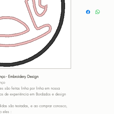
Propriedades:(PROPE
Matriz para bordar C
TAMANHO (SIZE) :
PONTOS (STITCHES
CORES (COLORS): 
PROGRAMADOR (EMB
CANTOS
nço - Embroidery Design
nço
o feitas linha por linha em nossa
os de experiência em Bordados e design
 são testadas, e ao comprar conosco,
 eles :