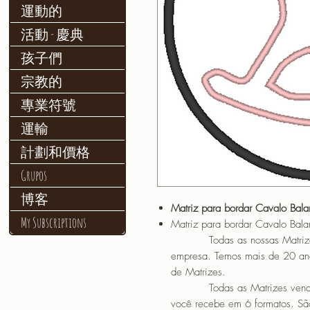
運動的
活動 - 慶典
孩子們
宗教的
專業符號
運輸
計劃和價格
Grupos
博客
Matriz para bordar Cavalo Bala
My Subscriptions
Matriz para bordar Cavalo Bala
Todas as nossas Matrizes sã
empresa. Temos mais de 20 an
de Matrizes.
Todas as Matrizes vendidas
você recebe em 6 formatos. São