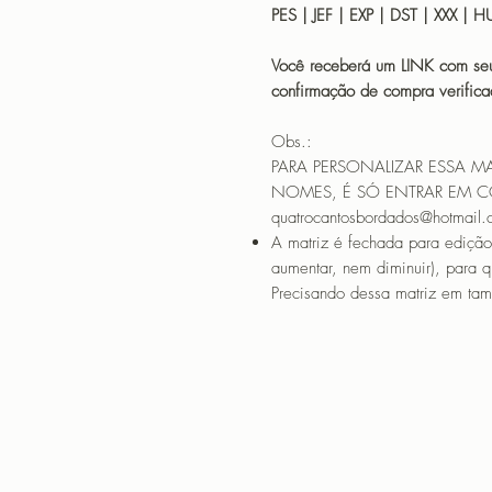
PES | JEF | EXP | DST | XXX | 
Você receberá um LINK com seu
confirmação de compra verif
Obs.:
PARA PERSONALIZAR ESSA M
NOMES, É SÓ ENTRAR EM 
quatrocantosbordados@hotmail
A matriz é fechada para edição
aumentar, nem diminuir), para 
Precisando dessa matriz em tama