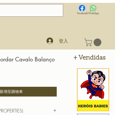
Facebook
WhatsApp
登入
+ Vendidas
bordar Cavalo Balanço
新增至購物車
PROPERTIES)