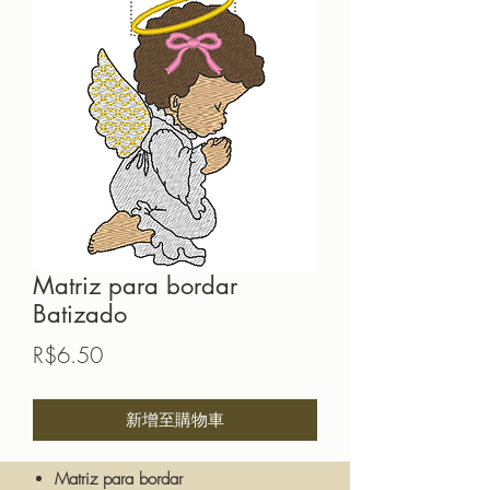
Matriz para bordar
Batizado
價
R$6.50
格
新增至購物車
Matriz para bordar