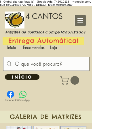
!-- Global site tag (gtag.js) - Google Ads: 742019118 -->
google.com,
pub-8601164987327663 , DIRECT, f08c47fec0942fa0
4 CANTOS
Matrizes de Bordados
Computadorizados
Entrega Automática!
Início
Encomendas
Loja
INÍCIO
Facebook
WhatsApp
GALERIA DE MATRIZES