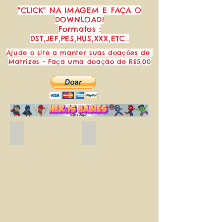
"CLICK" NA IMAGEM E FAÇA O
DOWNLOAD!
Formatos :
DST,JEF,PES,HUS,XXX,ETC..
Ajude o site a manter suas doações de
Matrizes - Faça uma doação de R$5,00
Blue_butterflies_free_embroidery_design.
Borboleta Pousando
Matriz
Baixe
de
gratuitamente
bordado
essa
borboleta
linda
azul.
matriz
de
bordado
de
Borboleta