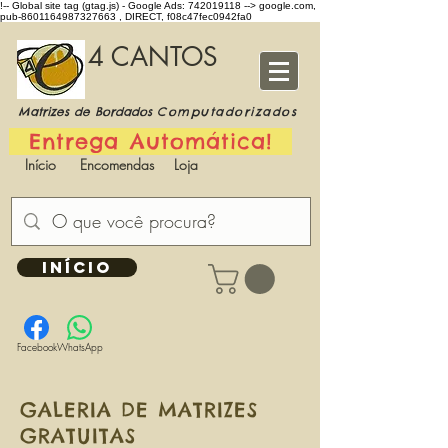
!-- Global site tag (gtag.js) - Google Ads: 742019118 -->
google.com,
pub-8601164987327663 , DIRECT, f08c47fec0942fa0
4 CANTOS
Matrizes de Bordados
Computadorizados
Entrega Automática!
Início
Encomendas
Loja
INÍCIO
Facebook
WhatsApp
GALERIA DE MATRIZES
GRATUITAS