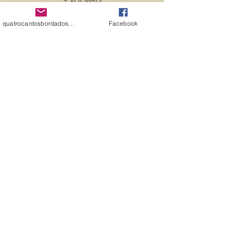
+ VER MAIS
MATRIZES
quatrocantosbordados@hotmail.com
Facebook
GRATUITAS