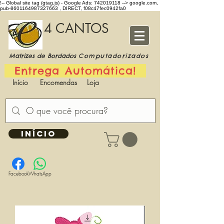
!-- Global site tag (gtag.js) - Google Ads: 742019118 -->
google.com,
pub-8601164987327663 , DIRECT, f08c47fec0942fa0
4 CANTOS
Matrizes de Bordados
Computadorizados
Entrega Automática!
Início
Encomendas
Loja
INÍCIO
Facebook
WhatsApp