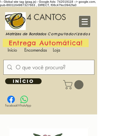
!-- Global site tag (gtag.js) - Google Ads: 742019118 -->
google.com,
pub-8601164987327663 , DIRECT, f08c47fec0942fa0
4 CANTOS
Matrizes de Bordados
Computadorizados
Entrega Automática!
Início
Encomendas
Loja
INÍCIO
Facebook
WhatsApp