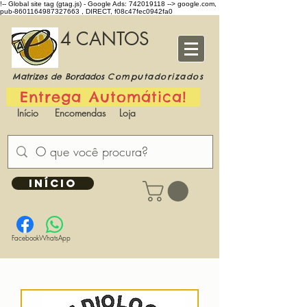
!-- Global site tag (gtag.js) - Google Ads: 742019118 -->
google.com,
pub-8601164987327663 , DIRECT, f08c47fec0942fa0
4 CANTOS
Matrizes de Bordados
Computadorizados
Entrega Automática!
Início
Encomendas
Loja
INÍCIO
Facebook
WhatsApp