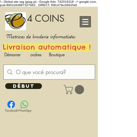
!-- Global site tag (gtag.js) - Google Ads: 742019118 -->
google.com,
pub-8601164987327663 , DIRECT, f08c47fec0942fa0
4 COINS
Matrices de broderie informatisées
Livraison automatique !
Démarrer
ordres
Boutique
DÉBUT
Facebook
WhatsApp