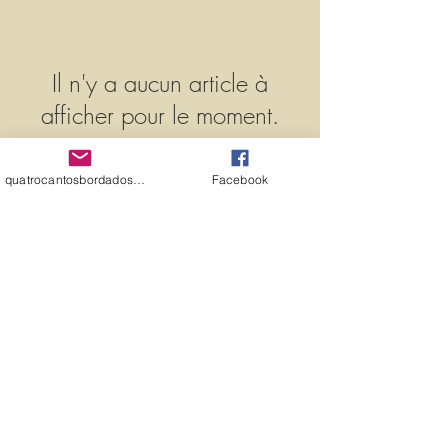
Il n'y a aucun article à
afficher pour le moment.
quatrocantosbordados@hotmail.com
Facebook
©2019 par
​
4 COINS BRODÉS
INFORMATIQUES -
58883967291
Belém-PA-
.
Brasil - Téléphone :
55 91 9 9625-0462