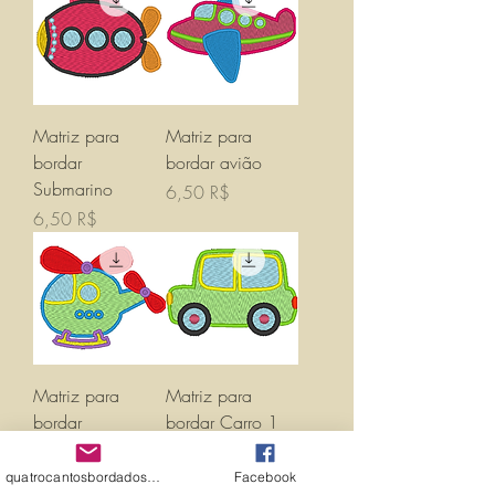
Matriz para
Matriz para
bordar
bordar avião
Submarino
Prix
6,50 R$
Prix
6,50 R$
Matriz para
Matriz para
bordar
bordar Carro 1
helicópetro
Prix
6,50 R$
Prix
6,50 R$
quatrocantosbordados@hotmail.com
Facebook