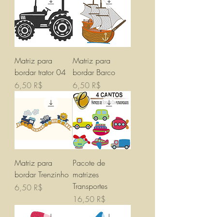
Matriz para
Matriz para
bordar trator 04
bordar Barco
Prix
Prix
6,50 R$
6,50 R$
Matriz para
Pacote de
bordar Trenzinho
matrizes
Transportes
Prix
6,50 R$
Prix
16,50 R$