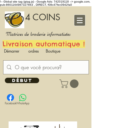
!-- Global site tag (gtag.js) - Google Ads: 742019118 -->
google.com,
pub-8601164987327663 , DIRECT, f08c47fec0942fa0
4 COINS
Matrices de broderie informatisées
Livraison automatique !
Démarrer
ordres
Boutique
DÉBUT
Facebook
WhatsApp