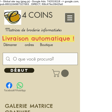
!-- Global site tag (gtag.js) - Google Ads: 742019118 -->
google.com,
pub-8601164987327663 , DIRECT, f08c47fec0942fa0
4 COINS
Matrices de broderie informatisées
Livraison automatique !
Démarrer
ordres
Boutique
DÉBUT
Facebook
WhatsApp
GALERIE MATRICE