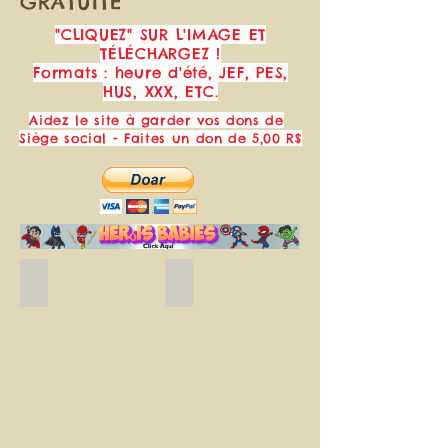
GRATUITE
"CLIQUEZ" SUR L'IMAGE ET
TÉLÉCHARGEZ !
Formats : heure d'été, JEF, PES,
HUS, XXX, ETC.
Aidez le site à garder vos dons de
Siège social - Faites un don de 5,00 R$
Blue_butterflies_free_embroidery_design.
Borboleta Pousando
Matriz
Baixe
de
gratuitamente
bordado
essa
borboleta
linda
azul.
matriz
de
bordado
de