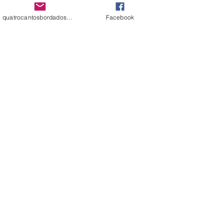
+ VER MAIS
quatrocantosbordados@hotmail.com
Facebook
MATRIZES
GRATUITAS