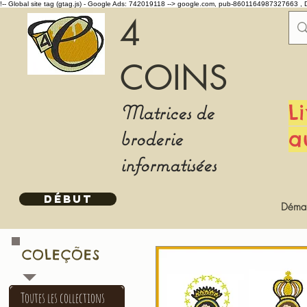
!-- Global site tag (gtag.js) - Google Ads: 742019118 -->
google.com, pub-8601164987327663 , 
4
COINS
Matrices de
L
broderie
a
informatisées
DÉBUT
Démar
COLEÇÕES
Toutes les collections