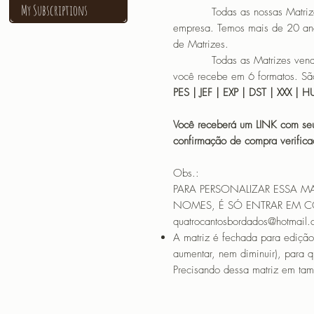
My Subscriptions
Todas as nossas Matrizes sã
empresa. Temos mais de 20 an
de Matrizes.
Todas as Matrizes vendidas
você recebe em 6 formatos. São
PES | JEF | EXP | DST | XXX | 
Você receberá um LINK com seu
confirmação de compra verif
Obs.:
PARA PERSONALIZAR ESSA M
NOMES, É SÓ ENTRAR EM 
quatrocantosbordados@hotmail
A matriz é fechada para edição
aumentar, nem diminuir), para 
Precisando dessa matriz em tama