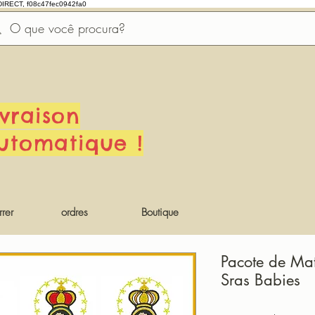
DIRECT, f08c47fec0942fa0
ivraison
utomatique !
rer
ordres
Boutique
Pacote de Mat
Sras Babies