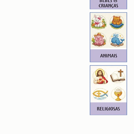
7
S BABY
 6,60cm X 9,73cm
): 13195
7
BABY
 6,61cm X 9,67cm
): 13369
6
S BABY
 6,60cm X 9,73cm
): 13394
7
 BABY
 6,70cm X 9,84cm
): 13632
7
TUO SOCORRO BABY
 6,60cm X 9,22cm
): 12843