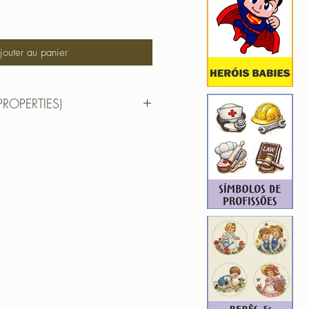
jouter au panier
PROPERTIES)
RTIES)
 BABY
 6,70cm X 9,85cm
): 14449
8
O BABY
 9,72cm X 9,86cm
): 18563
7
S BABY
 6,60cm X 9,73cm
): 13197