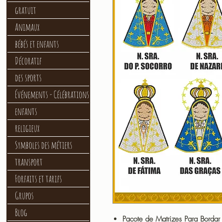
gratuit
Animaux
bébés et enfants
Décoratif
des sports
Événements - Célébrations
enfants
religieux
Symboles des métiers
transport
Forfaits et tarifs
Grupos
Blog
Pacote de Matrizes Para Bordar