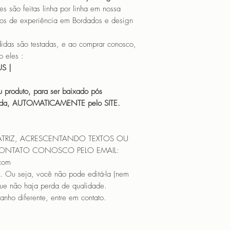
CORES (COLORS): 
o feitas linha por linha em nossa
N SRA. DAS MERCÊ
os de experiência em Bordados e design
TAMANHO (SIZE) :
PONTOS (STITCHES
 são testadas, e ao comprar conosco,
CORES (COLORS): 
 eles :
N SRA. DE FÁTIMA 
HUS |
TAMANHO (SIZE) :
PONTOS (STITCHES
 produto, para ser baixado pós
CORES (COLORS): 
icada, AUTOMATICAMENTE pelo SITE.
N SRA. DE LOURDE
TAMANHO (SIZE) :
PONTOS (STITCHES
ATRIZ, ACRESCENTANDO TEXTOS OU
CORES (COLORS): 
CONTATO CONOSCO PELO EMAIL:
N SRA. DE NAZARÉ
.com
TAMANHO (SIZE) :
. Ou seja, você não pode editá-la (nem
PONTOS (STITCHES
CORES (COLORS): 
que não haja perda de qualidade.
N SRA. DO PERPÉ
nho diferente, entre em contato.
TAMANHO (SIZE) :
PONTOS (STITCHES