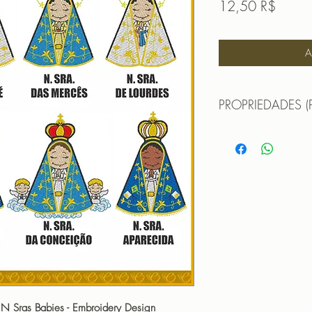
Prix
12,50 R$
A
PROPRIEDADES (
Propriedades:(PROPE
N SRA. APARECIDA
TAMANHO (SIZE) :
PONTOS (STITCHES
CORES (COLORS): 
N SRA. CONCEICA
TAMANHO (SIZE) :
PONTOS (STITCHES
CORES (COLORS): 
N SRA. DAS GRAÇA
TAMANHO (SIZE) :
PONTOS (STITCHES
 N Sras Babies - Embroidery Design