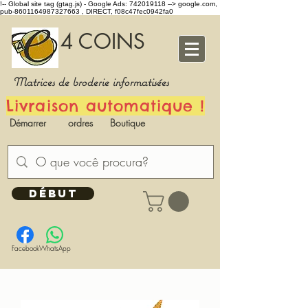
!-- Global site tag (gtag.js) - Google Ads: 742019118 -->
google.com,
pub-8601164987327663 , DIRECT, f08c47fec0942fa0
4 COINS
Matrices de broderie informatisées
Livraison automatique !
Démarrer
ordres
Boutique
DÉBUT
Facebook
WhatsApp