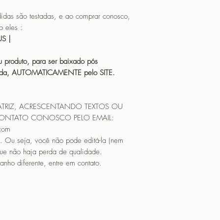
 são testadas, e ao comprar conosco,
 eles :
HUS |
 produto, para ser baixado pós
icada, AUTOMATICAMENTE pelo SITE.
ATRIZ, ACRESCENTANDO TEXTOS OU
CONTATO CONOSCO PELO EMAIL:
.com
. Ou seja, você não pode editá-la (nem
que não haja perda de qualidade.
nho diferente, entre em contato.