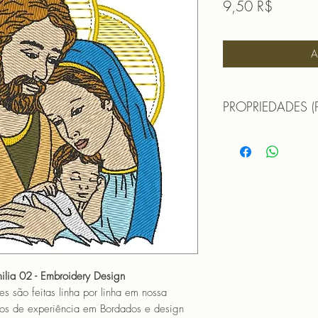
Prix
9,50 R$
A
PROPRIEDADES (
Para bastidor
10cm 
Matriz 01: Sagrada 
TAMANHO (SIZE) :
PONTOS (STITCHES
CORES (COLORS): 
Matriz 02: Sagrada 
TAMANHO (SIZE) : 
PONTOS (STITCHES
CORES (COLORS): 
ilia 02 - Embroidery Design
--------------------------------------------
o feitas linha por linha em nossa
PROGRAMADOR (EMB
os de experiência em Bordados e design
CANTOS