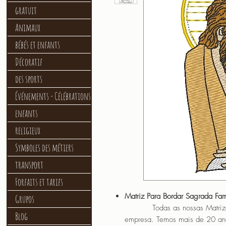
gratuit
Animaux
bébés et enfants
Décoratif
des sports
Événements - Célébrations
enfants
religieux
Symboles des métiers
transport
Forfaits et tarifs
Matriz Para Bordar Sagrada Fam
Grupos
Todas as nossas Matrizes sã
Blog
empresa. Temos mais de 20 an