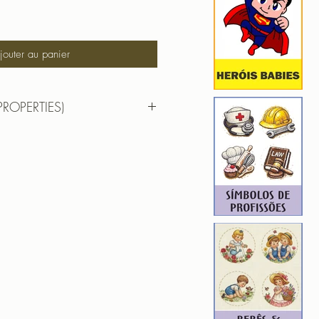
jouter au panier
PROPERTIES)
x 10cm
Familia 02
 7,15cm X 9,62cm
): 18457
9
Familia 02 Cont
7,15cm X 9,62cm
): 6917
2
-----
ROIDERY DESIGNER): 4