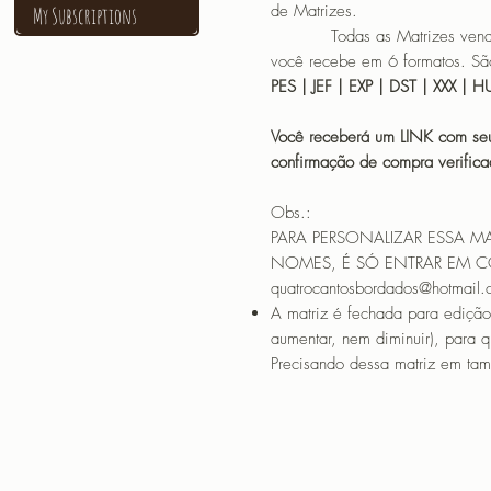
de Matrizes.
My Subscriptions
Todas as Matrizes vendidas
você recebe em 6 formatos. São
PES | JEF | EXP | DST | XXX | 
Você receberá um LINK com seu
confirmação de compra verif
Obs.:
PARA PERSONALIZAR ESSA M
NOMES, É SÓ ENTRAR EM 
quatrocantosbordados@hotmail
A matriz é fechada para edição
aumentar, nem diminuir), para 
Precisando dessa matriz em tama