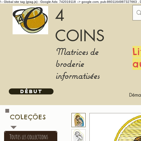
!-- Global site tag (gtag.js) - Google Ads: 742019118 -->
google.com, pub-8601164987327663 , 
4
COINS
Matrices de
L
broderie
a
informatisées
DÉBUT
Démar
COLEÇÕES
Toutes les collections