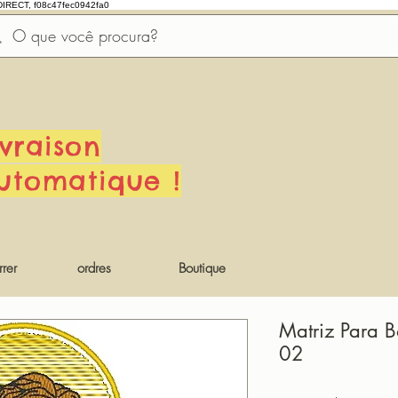
DIRECT, f08c47fec0942fa0
ivraison
utomatique !
rer
ordres
Boutique
Matriz Para 
02