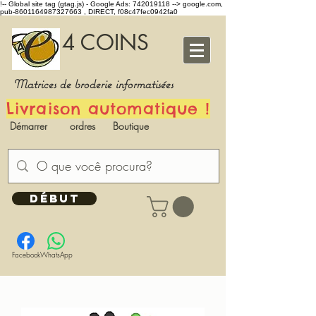
!-- Global site tag (gtag.js) - Google Ads: 742019118 -->
google.com,
pub-8601164987327663 , DIRECT, f08c47fec0942fa0
4 COINS
Matrices de broderie informatisées
Livraison automatique !
Démarrer
ordres
Boutique
DÉBUT
Facebook
WhatsApp