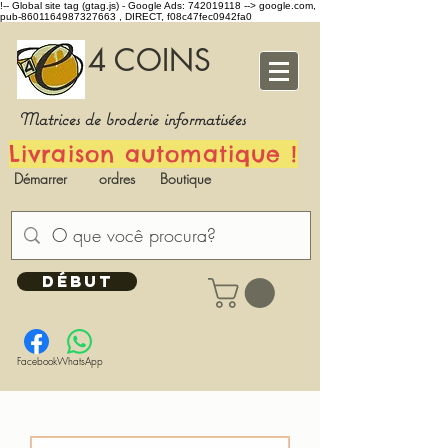
!-- Global site tag (gtag.js) - Google Ads: 742019118 -->
google.com,
pub-8601164987327663 , DIRECT, f08c47fec0942fa0
4 COINS
Matrices de broderie informatisées
Livraison automatique !
Démarrer
ordres
Boutique
DÉBUT
Facebook
WhatsApp