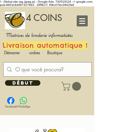
!-- Global site tag (gtag.js) - Google Ads: 742019118 -->
google.com,
pub-8601164987327663 , DIRECT, f08c47fec0942fa0
4 COINS
Matrices de broderie informatisées
Livraison automatique !
Démarrer
ordres
Boutique
DÉBUT
Facebook
WhatsApp