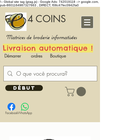
!-- Global site tag (gtag.js) - Google Ads: 742019118 -->
google.com,
pub-8601164987327663 , DIRECT, f08c47fec0942fa0
4 COINS
Matrices de broderie informatisées
Livraison automatique !
Démarrer
ordres
Boutique
DÉBUT
Facebook
WhatsApp