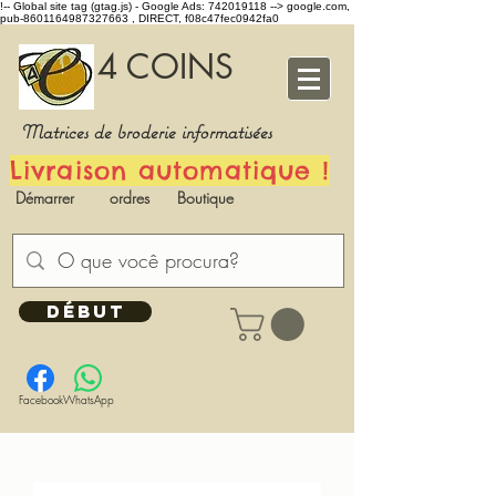
!-- Global site tag (gtag.js) - Google Ads: 742019118 -->
google.com,
pub-8601164987327663 , DIRECT, f08c47fec0942fa0
4 COINS
Matrices de broderie informatisées
Livraison automatique !
Démarrer
ordres
Boutique
DÉBUT
Facebook
WhatsApp