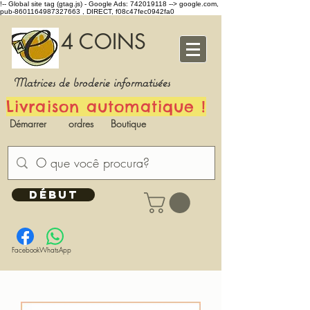
!-- Global site tag (gtag.js) - Google Ads: 742019118 -->
google.com,
pub-8601164987327663 , DIRECT, f08c47fec0942fa0
4 COINS
Matrices de broderie informatisées
Livraison automatique !
Démarrer
ordres
Boutique
DÉBUT
Facebook
WhatsApp