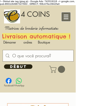
!-- Global site tag (gtag.js) - Google Ads: 742019118 -->
google.com,
pub-8601164987327663 , DIRECT, f08c47fec0942fa0
4 COINS
Matrices de broderie informatisées
Livraison automatique !
Démarrer
ordres
Boutique
DÉBUT
Facebook
WhatsApp