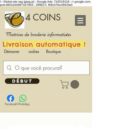
!-- Global site tag (gtag.js) - Google Ads: 742019118 -->
google.com,
pub-8601164987327663 , DIRECT, f08c47fec0942fa0
4 COINS
Matrices de broderie informatisées
Livraison automatique !
Démarrer
ordres
Boutique
DÉBUT
Facebook
WhatsApp