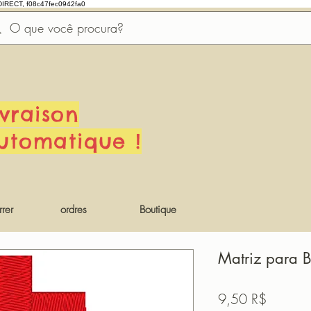
DIRECT, f08c47fec0942fa0
ivraison
utomatique !
rer
ordres
Boutique
Matriz para 
Prix
9,50 R$