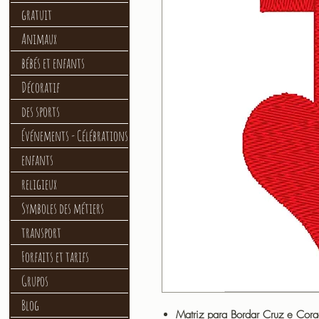
gratuit
Animaux
bébés et enfants
Décoratif
des sports
Événements - Célébrations
enfants
religieux
Symboles des métiers
transport
Forfaits et tarifs
Grupos
Blog
Matriz para Bordar Cruz e Cor