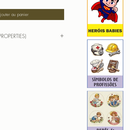
jouter au panier
PROPERTIES)
RTIES)
Cruz e Coração
cm (largura) x 9,5cm (altura)
): 4042
1
ROIDERY DESIGNER): 4