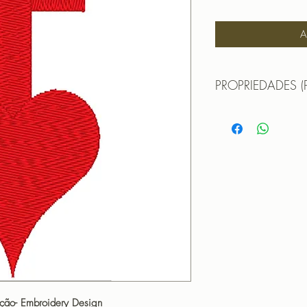
A
PROPRIEDADES (
Propriedades:(PROPE
Matriz para Bordar 
TAMANHO (SIZE): 5,0
PONTOS (STITCHES
CORES (COLORS): 
PROGRAMADOR (EMB
CANTOS
ação- Embroidery Design