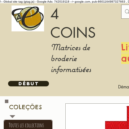
!-- Global site tag (gtag.js) - Google Ads: 742019118 -->
google.com, pub-8601164987327663 , 
4
COINS
Matrices de
L
broderie
a
informatisées
DÉBUT
Démar
COLEÇÕES
Toutes les collections