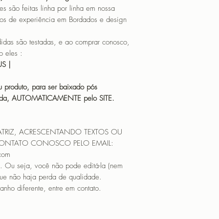
o feitas linha por linha em nossa
os de experiência em Bordados e design
 são testadas, e ao comprar conosco,
 eles :
HUS |
 produto, para ser baixado pós
icada, AUTOMATICAMENTE pelo SITE.
ATRIZ, ACRESCENTANDO TEXTOS OU
CONTATO CONOSCO PELO EMAIL:
.com
. Ou seja, você não pode editá-la (nem
que não haja perda de qualidade.
nho diferente, entre em contato.