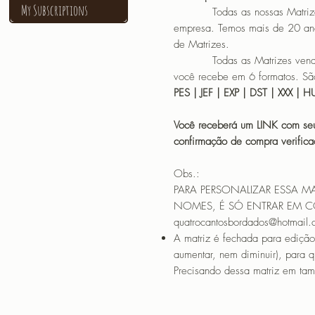
My Subscriptions
Todas as nossas Matrizes sã
empresa. Temos mais de 20 an
de Matrizes.
Todas as Matrizes vendidas
você recebe em 6 formatos. São
PES | JEF | EXP | DST | XXX | 
Você receberá um LINK com seu
confirmação de compra verif
Obs.:
PARA PERSONALIZAR ESSA M
NOMES, É SÓ ENTRAR EM 
quatrocantosbordados@hotmail
A matriz é fechada para edição
aumentar, nem diminuir), para 
Precisando dessa matriz em tama