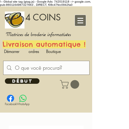
!-- Global site tag (gtag.js) - Google Ads: 742019118 -->
google.com,
pub-8601164987327663 , DIRECT, f08c47fec0942fa0
4 COINS
Matrices de broderie informatisées
Livraison automatique !
Démarrer
ordres
Boutique
DÉBUT
Facebook
WhatsApp