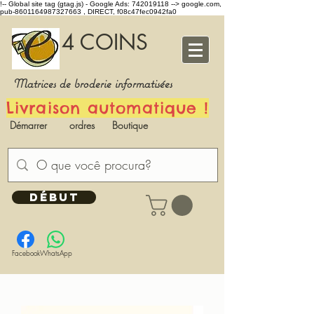
!-- Global site tag (gtag.js) - Google Ads: 742019118 -->
google.com,
pub-8601164987327663 , DIRECT, f08c47fec0942fa0
4 COINS
Matrices de broderie informatisées
Livraison automatique !
Démarrer
ordres
Boutique
DÉBUT
Facebook
WhatsApp