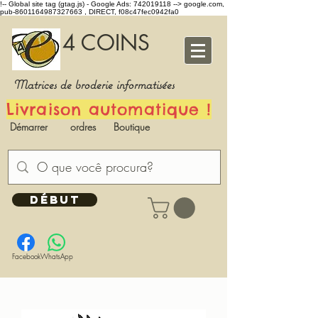
!-- Global site tag (gtag.js) - Google Ads: 742019118 -->
google.com,
pub-8601164987327663 , DIRECT, f08c47fec0942fa0
4 COINS
Matrices de broderie informatisées
Livraison automatique !
Démarrer
ordres
Boutique
DÉBUT
Facebook
WhatsApp