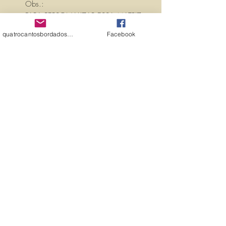
Obs.:
PARA PERSONALIZAR ESSA MATRIZ,
ACRESCENTANDO TEXTOS OU
quatrocantosbordados@hotmail.com
Facebook
NOMES, É SÓ ENTRAR EM
CONTATO CONOSCO PELO
EMAIL:
quatrocantosbordados@hotmail.com
A matriz é fechada para edição. Ou
seja, você não pode editá-la (nem
aumentar, nem diminuir), para que
não haja perda de qualidade.
Precisando dessa matriz em tamanho
diferente, entre em contato.
PROPRIEDADES (PROPERTIES)