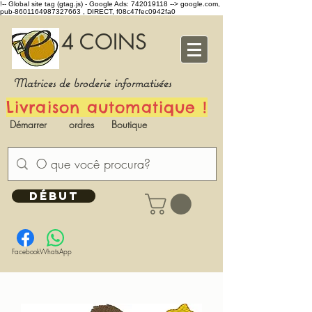
!-- Global site tag (gtag.js) - Google Ads: 742019118 -->
google.com,
pub-8601164987327663 , DIRECT, f08c47fec0942fa0
4 COINS
Matrices de broderie informatisées
Livraison automatique !
Démarrer
ordres
Boutique
DÉBUT
Facebook
WhatsApp