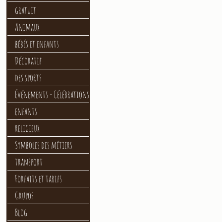
gratuit
Animaux
bébés et enfants
Décoratif
des sports
Événements - Célébrations
enfants
religieux
Symboles des métiers
transport
Forfaits et tarifs
Grupos
Blog