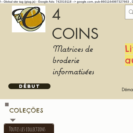
!-- Global site tag (gtag.js) - Google Ads: 742019118 -->
google.com, pub-8601164987327663 , 
4
COINS
Matrices de
L
broderie
a
informatisées
DÉBUT
Démar
COLEÇÕES
Toutes les collections