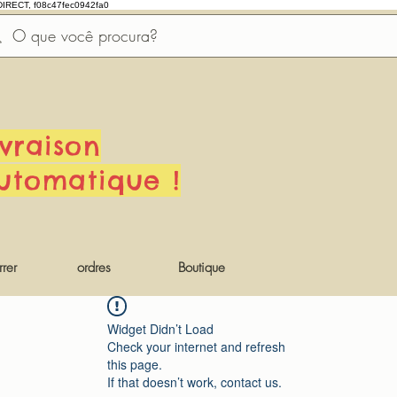
DIRECT, f08c47fec0942fa0
ivraison
utomatique !
rer
ordres
Boutique
Widget Didn’t Load
Check your internet and refresh
this page.
If that doesn’t work, contact us.