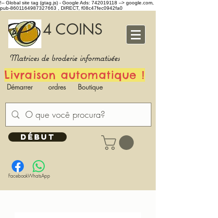
!-- Global site tag (gtag.js) - Google Ads: 742019118 -->
google.com,
pub-8601164987327663 , DIRECT, f08c47fec0942fa0
4 COINS
Matrices de broderie informatisées
Livraison automatique !
Démarrer
ordres
Boutique
DÉBUT
Facebook
WhatsApp