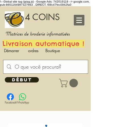
!-- Global site tag (gtag.js) - Google Ads: 742019118 -->
google.com,
pub-8601164987327663 , DIRECT, f08c47fec0942fa0
4 COINS
Matrices de broderie informatisées
Livraison automatique !
Démarrer
ordres
Boutique
DÉBUT
Facebook
WhatsApp