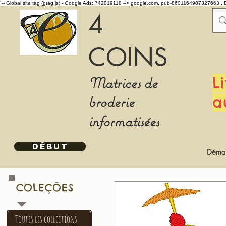
!-- Global site tag (gtag.js) - Google Ads: 742019118 -->
google.com, pub-8601164987327663 , 
4
COINS
Matrices de
L
broderie
a
informatisées
DÉBUT
Démar
COLEÇÕES
Toutes les collections