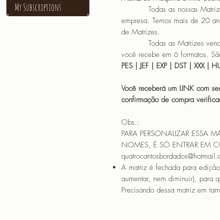
My Subscriptions
Todas as nossas Matrizes sã
empresa. Temos mais de 20 an
de Matrizes.
Todas as Matrizes vendidas
você recebe em 6 formatos. São
PES | JEF | EXP | DST | XXX | 
Você receberá um LINK com seu
confirmação de compra verif
Obs.:
PARA PERSONALIZAR ESSA M
NOMES, É SÓ ENTRAR EM 
quatrocantosbordados@hotmail
A matriz é fechada para edição
aumentar, nem diminuir), para 
Precisando dessa matriz em tama