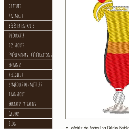
gratuit
Animaux
bébés et enfants
Décoratif
des sports
Événements - Célébrations
enfants
religieux
Symboles des métiers
transport
Forfaits et tarifs
Grupos
Blog
Matriz de Máquina Drinks Bebid