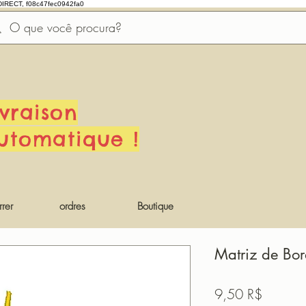
DIRECT, f08c47fec0942fa0
ivraison
utomatique !
rer
ordres
Boutique
Matriz de Bor
Prix
9,50 R$