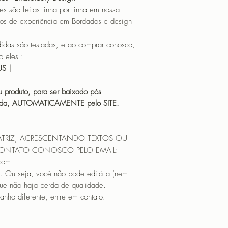
o feitas linha por linha em nossa
os de experiência em Bordados e design
 são testadas, e ao comprar conosco,
 eles :
HUS |
 produto, para ser baixado pós
icada, AUTOMATICAMENTE pelo SITE.
ATRIZ, ACRESCENTANDO TEXTOS OU
CONTATO CONOSCO PELO EMAIL:
.com
. Ou seja, você não pode editá-la (nem
que não haja perda de qualidade.
nho diferente, entre em contato.