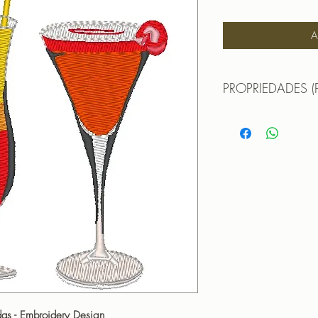
A
PROPRIEDADES (
MATRIZ DE BORDA
Formatos:DST | EXP |
TAMANHO (SIZE) : 
PONTOS (STITCHES
CORES (COLORS): 
OBS: A matriz é fec
não pode editá-la (n
que não haja perda 
matriz em tamanho di
as - Embroidery Design