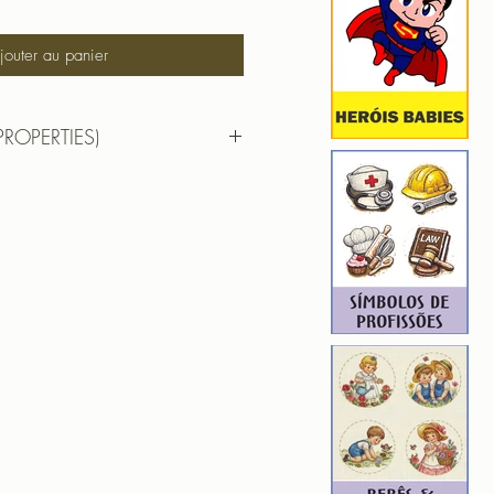
jouter au panier
PROPERTIES)
DO DRINKS
 HUS | JEF | PES | XXX
7,93 m X 9,75 cm
): 7452
10
hada para edição. Ou seja, você
em aumentar, nem diminuir), para
de qualidade. Precisando dessa
ferente, entre em contato.