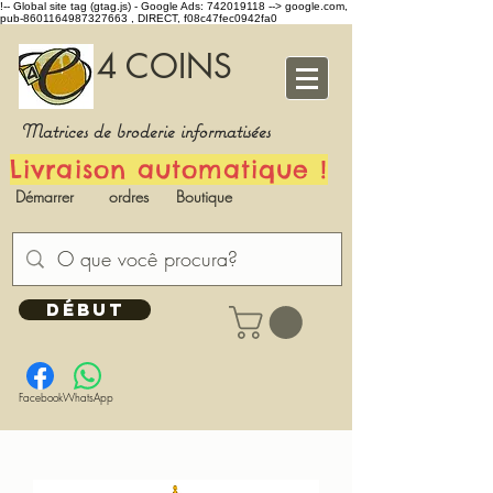
!-- Global site tag (gtag.js) - Google Ads: 742019118 -->
google.com,
pub-8601164987327663 , DIRECT, f08c47fec0942fa0
4 COINS
Matrices de broderie informatisées
Livraison automatique !
Démarrer
ordres
Boutique
DÉBUT
Facebook
WhatsApp