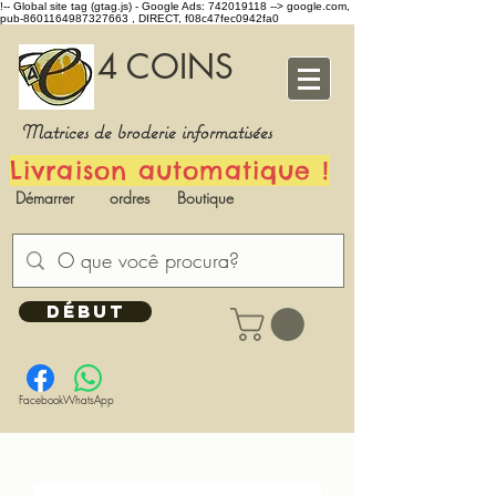
!-- Global site tag (gtag.js) - Google Ads: 742019118 -->
google.com,
pub-8601164987327663 , DIRECT, f08c47fec0942fa0
4 COINS
Matrices de broderie informatisées
Livraison automatique !
Démarrer
ordres
Boutique
DÉBUT
Facebook
WhatsApp