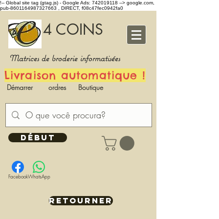
!-- Global site tag (gtag.js) - Google Ads: 742019118 -->
google.com,
pub-8601164987327663 , DIRECT, f08c47fec0942fa0
4 COINS
Matrices de broderie informatisées
Livraison automatique !
Démarrer
ordres
Boutique
DÉBUT
Facebook
WhatsApp
RETOURNER