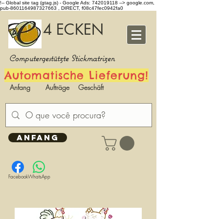
!-- Global site tag (gtag.js) - Google Ads: 742019118 -->
google.com,
pub-8601164987327663 , DIRECT, f08c47fec0942fa0
4 ECKEN
Computergestützte Stickmatrizen
Automatische Lieferung!
Anfang
Aufträge
Geschäft
ANFANG
Facebook
WhatsApp