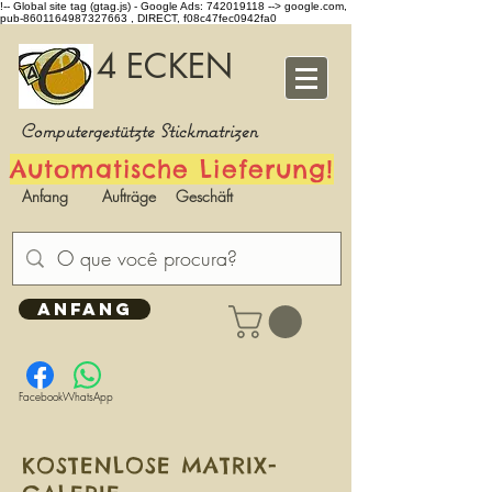
!-- Global site tag (gtag.js) - Google Ads: 742019118 -->
google.com,
pub-8601164987327663 , DIRECT, f08c47fec0942fa0
4 ECKEN
Computergestützte Stickmatrizen
Automatische Lieferung!
Anfang
Aufträge
Geschäft
ANFANG
Facebook
WhatsApp
KOSTENLOSE MATRIX-