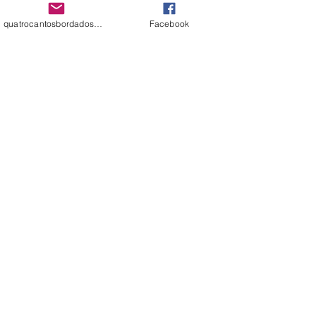
+ VER MAIS
quatrocantosbordados@hotmail.com
Facebook
MATRIZES
GRATUITAS