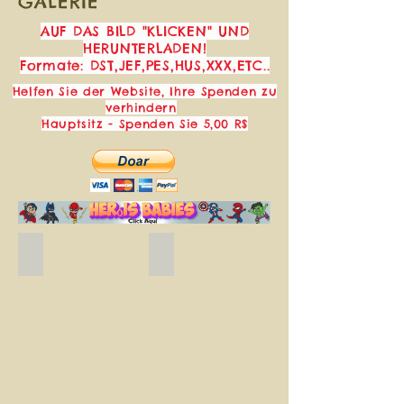
GALERIE
AUF DAS BILD "KLICKEN" UND
HERUNTERLADEN!
Formate: DST,JEF,PES,HUS,XXX,ETC..
Helfen Sie der Website, Ihre Spenden zu
verhindern
Hauptsitz - Spenden Sie 5,00 R$
Blue_butterflies_free_embroidery_design.
Borboleta Pousando
Matriz
Baixe
de
gratuitamente
bordado
essa
borboleta
linda
azul.
matriz
de
bordado
de