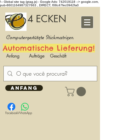
!-- Global site tag (gtag.js) - Google Ads: 742019118 -->
google.com,
pub-8601164987327663 , DIRECT, f08c47fec0942fa0
4 ECKEN
Computergestützte Stickmatrizen
Automatische Lieferung!
Anfang
Aufträge
Geschäft
ANFANG
Facebook
WhatsApp