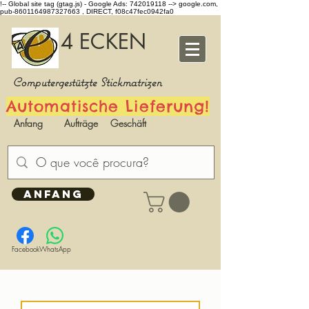
!-- Global site tag (gtag.js) - Google Ads: 742019118 -->
google.com,
pub-8601164987327663 , DIRECT, f08c47fec0942fa0
4 ECKEN
Computergestützte Stickmatrizen
Automatische Lieferung!
Anfang
Aufträge
Geschäft
ANFANG
Facebook
WhatsApp