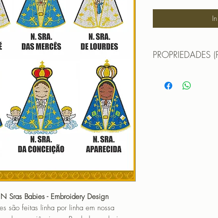
I
PROPRIEDADES (
Propriedades:(PROPE
N SRA. APARECIDA
TAMANHO (SIZE) :
PONTOS (STITCHES
CORES (COLORS): 
N SRA. CONCEICA
TAMANHO (SIZE) :
PONTOS (STITCHES
CORES (COLORS): 
N SRA. DAS GRAÇA
TAMANHO (SIZE) :
PONTOS (STITCHES
 N Sras Babies - Embroidery Design
CORES (COLORS): 
o feitas linha por linha em nossa
N SRA. DAS MERCÊ