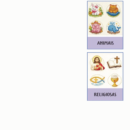
 6,60cm X 9,73cm
): 13195
7
BABY
 6,61cm X 9,67cm
): 13369
6
S BABY
 6,60cm X 9,73cm
): 13394
7
 BABY
 6,70cm X 9,84cm
): 13632
7
TUO SOCORRO BABY
 6,60cm X 9,22cm
): 12843
6
ROIDERY DESIGNER): 4