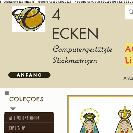
!-- Global site tag (gtag.js) - Google Ads: 742019118 -->
google.com, pub-8601164987327663 , 
4
ECKEN
Computergestützte
A
Stickmatrizen
L
ANFANG
Anfa
COLEÇÕES
Alle Kollektionen
kostenlos