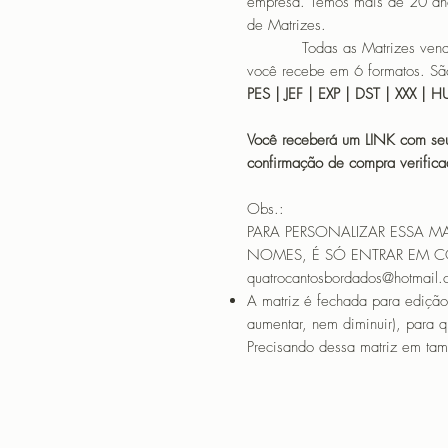
empresa. Temos mais de 20 an
de Matrizes.
Todas as Matrizes vendidas
você recebe em 6 formatos. São
PES | JEF | EXP | DST | XXX | 
Você receberá um LINK com seu
confirmação de compra verif
Obs.:
PARA PERSONALIZAR ESSA M
NOMES, É SÓ ENTRAR EM 
quatrocantosbordados@hotmail
A matriz é fechada para edição
aumentar, nem diminuir), para 
Precisando dessa matriz em tama