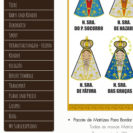
Tiere
Babys und Kinder
Dekorativ
Sport
Veranstaltungen - Feiern
Kinder
religiös
Berufe Symbole
Transport
Pläne und Preise
Grupos
Blog
Pacote de Matrizes Para Bordar
My Subscriptions
Todas as nossas Matrizes sã