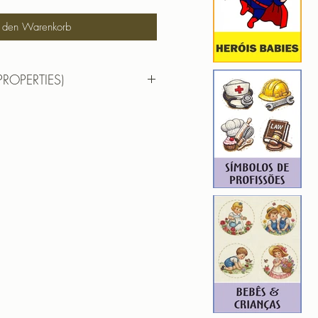
n den Warenkorb
PROPERTIES)
RTIES)
 BABY
 6,70cm X 9,85cm
): 14449
8
O BABY
 9,72cm X 9,86cm
): 18563
7
S BABY
 6,60cm X 9,73cm
): 13197
7
S BABY