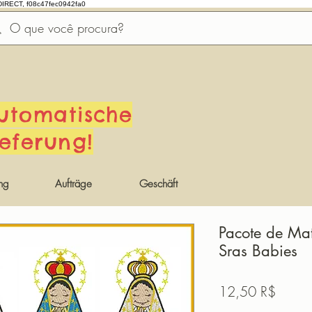
DIRECT, f08c47fec0942fa0
utomatische
ieferung!
ng
Aufträge
Geschäft
Pacote de Mat
Sras Babies
Preis
12,50 R$