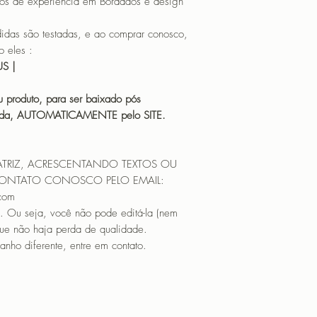
os de experiência em Bordados e design
TAMANHO (SIZE) :
PONTOS (STITCHES
 são testadas, e ao comprar conosco,
CORES (COLORS): 
 eles :
N SRA. DE FÁTIMA 
HUS |
TAMANHO (SIZE) :
PONTOS (STITCHES
 produto, para ser baixado pós
CORES (COLORS): 
icada, AUTOMATICAMENTE pelo SITE.
N SRA. DE LOURDE
TAMANHO (SIZE) :
PONTOS (STITCHES
ATRIZ, ACRESCENTANDO TEXTOS OU
CORES (COLORS): 
CONTATO CONOSCO PELO EMAIL:
N SRA. DE NAZARÉ
.com
TAMANHO (SIZE) :
. Ou seja, você não pode editá-la (nem
PONTOS (STITCHES
CORES (COLORS): 
que não haja perda de qualidade.
N SRA. DO PERPÉ
nho diferente, entre em contato.
TAMANHO (SIZE) :
PONTOS (STITCHES
CORES (COLORS): 
PROGRAMADOR (EMB