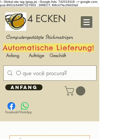
!-- Global site tag (gtag.js) - Google Ads: 742019118 -->
google.com,
pub-8601164987327663 , DIRECT, f08c47fec0942fa0
4 ECKEN
Computergestützte Stickmatrizen
Automatische Lieferung!
Anfang
Aufträge
Geschäft
ANFANG
Facebook
WhatsApp