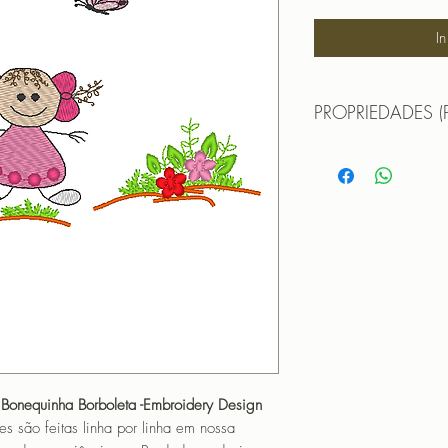
I
PROPRIEDADES (
MATRIZ PARA BOR
TAMANHO (SIZE) :
PONTOS (STITCHES
CORES (COLORS): 
Formatos:
DST | EXP | HUS | JE
OBS: A matriz é fec
não pode editá-la (n
que não haja perda 
matriz em tamanho di
PROGRAMADOR (EMB
CANTOS
 Bonequinha Borboleta -Embroidery Design
o feitas linha por linha em nossa