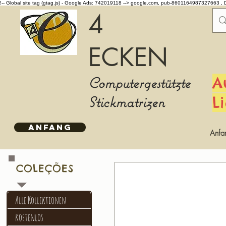
!-- Global site tag (gtag.js) - Google Ads: 742019118 -->
google.com, pub-8601164987327663 , 
4
ECKEN
Computergestützte
A
Stickmatrizen
L
ANFANG
Anfa
COLEÇÕES
Alle Kollektionen
kostenlos