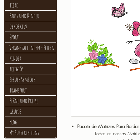
Tiere
Babys und Kinder
Dekorativ
Sport
Veranstaltungen - Feiern
Kinder
religiös
Berufe Symbole
Transport
Pläne und Preise
Grupos
Blog
Pacote de Matrizes Para Bordar
My Subscriptions
Todas as nossas Matrizes sã