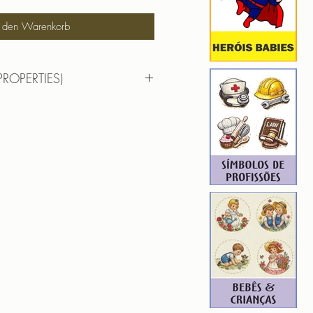
n den Warenkorb
PROPERTIES)
DAR BONEQUINHA BORBOLETA
 17,30cm X 9,50cm
): 11862
11
F | PES | XXX
hada para edição. Ou seja, você
em aumentar, nem diminuir), para
de qualidade. Precisando dessa
ferente, entre em contato.
ROIDERY DESIGNER): 4