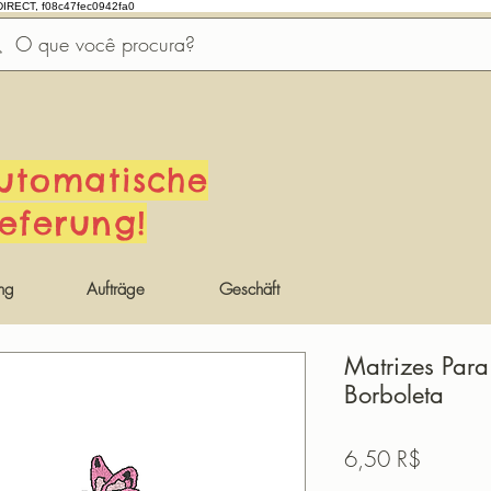
DIRECT, f08c47fec0942fa0
utomatische
ieferung!
ng
Aufträge
Geschäft
Matrizes Par
Borboleta
Preis
6,50 R$