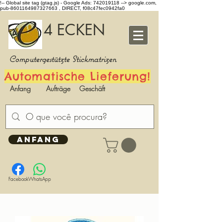
!-- Global site tag (gtag.js) - Google Ads: 742019118 -->
google.com,
pub-8601164987327663 , DIRECT, f08c47fec0942fa0
4 ECKEN
Computergestützte Stickmatrizen
Automatische Lieferung!
Anfang
Aufträge
Geschäft
ANFANG
Facebook
WhatsApp