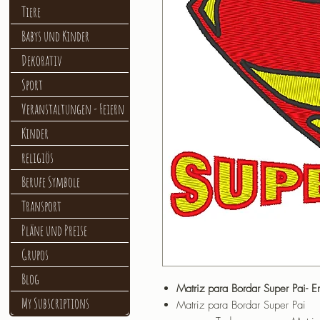
Tiere
Babys und Kinder
Dekorativ
Sport
Veranstaltungen - Feiern
Kinder
religiös
Berufe Symbole
Transport
Pläne und Preise
Grupos
Blog
Matriz para Bordar Super Pai- 
My Subscriptions
Matriz para Bordar Super Pai