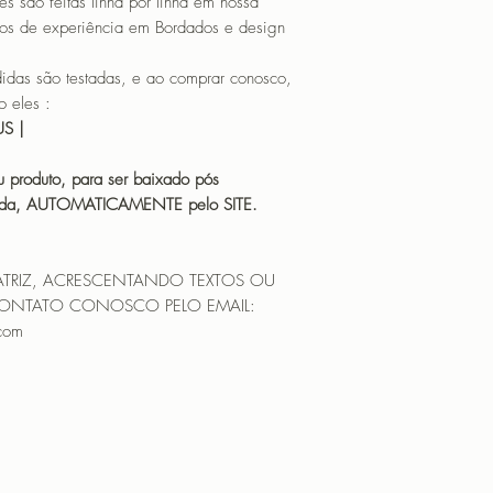
o feitas linha por linha em nossa
os de experiência em Bordados e design
 são testadas, e ao comprar conosco,
 eles :
HUS |
 produto, para ser baixado pós
icada, AUTOMATICAMENTE pelo SITE.
ATRIZ, ACRESCENTANDO TEXTOS OU
CONTATO CONOSCO PELO EMAIL:
.com