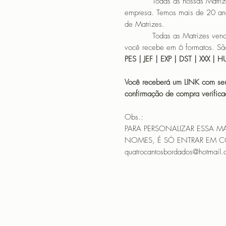
Todas as nossas Matrizes sã
empresa. Temos mais de 20 an
de Matrizes.
Todas as Matrizes vendidas
você recebe em 6 formatos. São
PES | JEF | EXP | DST | XXX | 
Você receberá um LINK com seu
confirmação de compra verif
Obs.:
PARA PERSONALIZAR ESSA M
NOMES, É SÓ ENTRAR EM 
quatrocantosbordados@hotmail