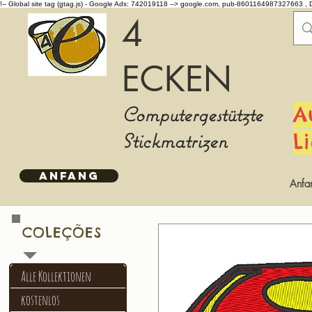
!-- Global site tag (gtag.js) - Google Ads: 742019118 -->
google.com, pub-8601164987327663 , 
4
ECKEN
Computergestützte
A
Stickmatrizen
L
ANFANG
Anfa
COLEÇÕES
Alle Kollektionen
kostenlos