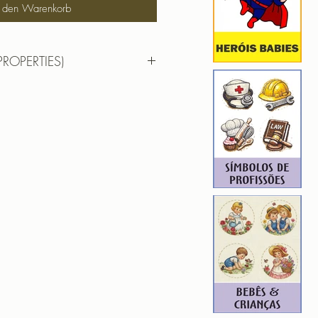
n den Warenkorb
PROPERTIES)
RTIES)
uper Pai
ROIDERY DESIGNER): 4