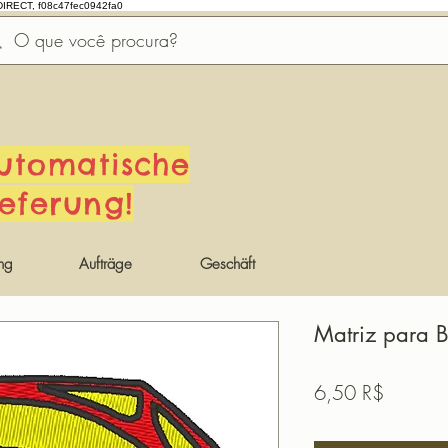
DIRECT, f08c47fec0942fa0
utomatische
ieferung!
ng
Aufträge
Geschäft
Matriz para B
Preis
6,50 R$