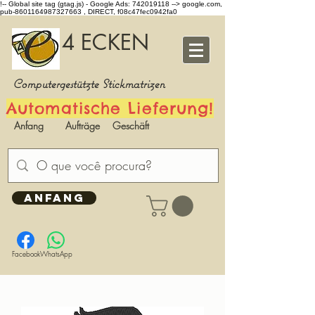
!-- Global site tag (gtag.js) - Google Ads: 742019118 -->
google.com,
pub-8601164987327663 , DIRECT, f08c47fec0942fa0
4 ECKEN
Computergestützte Stickmatrizen
Automatische Lieferung!
Anfang
Aufträge
Geschäft
ANFANG
Facebook
WhatsApp