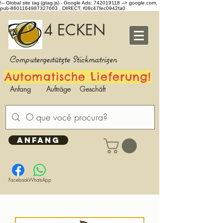
!-- Global site tag (gtag.js) - Google Ads: 742019118 -->
google.com,
pub-8601164987327663 , DIRECT, f08c47fec0942fa0
4 ECKEN
Computergestützte Stickmatrizen
Automatische Lieferung!
Anfang
Aufträge
Geschäft
ANFANG
Facebook
WhatsApp