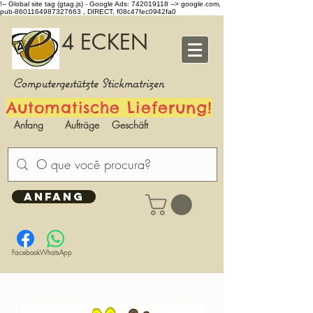
!-- Global site tag (gtag.js) - Google Ads: 742019118 -->
google.com,
pub-8601164987327663 , DIRECT, f08c47fec0942fa0
4 ECKEN
Computergestützte Stickmatrizen
Automatische Lieferung!
Anfang
Aufträge
Geschäft
ANFANG
Facebook
WhatsApp