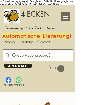
!-- Global site tag (gtag.js) - Google Ads: 742019118 -->
google.com,
pub-8601164987327663 , DIRECT, f08c47fec0942fa0
4 ECKEN
Computergestützte Stickmatrizen
Automatische Lieferung!
Anfang
Aufträge
Geschäft
ANFANG
Facebook
WhatsApp