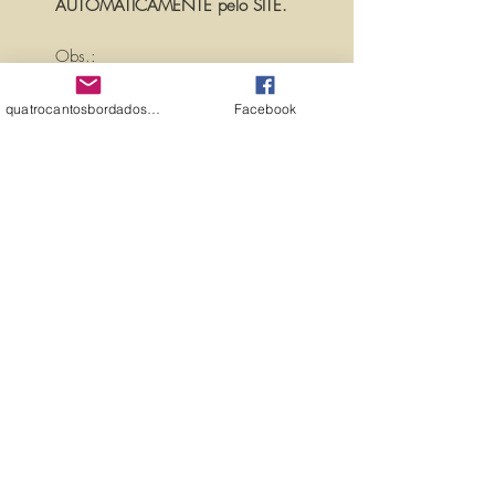
AUTOMATICAMENTE pelo SITE.
Obs.:
PARA PERSONALIZAR ESSA MATRIZ,
ACRESCENTANDO TEXTOS OU
quatrocantosbordados@hotmail.com
Facebook
NOMES, É SÓ ENTRAR EM
CONTATO CONOSCO PELO
EMAIL:
quatrocantosbordados@hotmail.com
A matriz é fechada para edição. Ou
seja, você não pode editá-la (nem
aumentar, nem diminuir), para que
não haja perda de qualidade.
Precisando dessa matriz em tamanho
diferente, entre em contato.