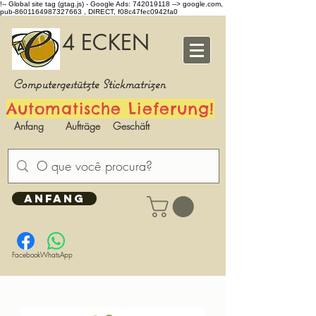
!-- Global site tag (gtag.js) - Google Ads: 742019118 -->
google.com,
pub-8601164987327663 , DIRECT, f08c47fec0942fa0
4 ECKEN
Computergestützte Stickmatrizen
Automatische Lieferung!
Anfang
Aufträge
Geschäft
ANFANG
Facebook
WhatsApp